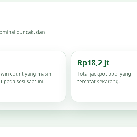
ominal puncak, dan
Rp18,2 jt
 win count yang masih
Total jackpot pool yang
if pada sesi saat ini.
tercatat sekarang.