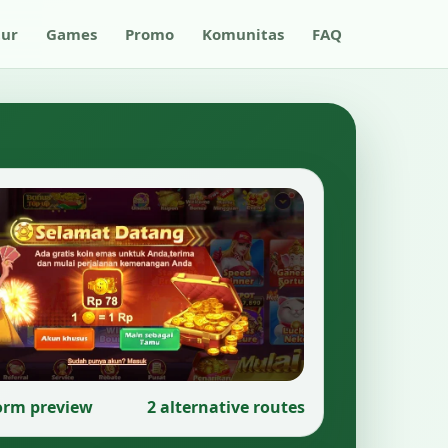
tur
Games
Promo
Komunitas
FAQ
orm preview
2 alternative routes