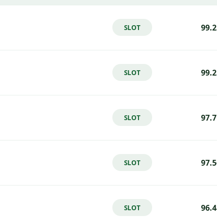
99.
SLOT
99.
SLOT
97.
SLOT
97.
SLOT
96.
SLOT