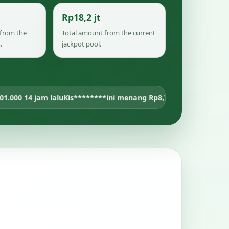
Rp18,2 jt
 from the
Total amount from the current
.
jackpot pool.
jam lalu
Kis********ini menang
Rp8,7 jt
16 jam lalu
O*B menan