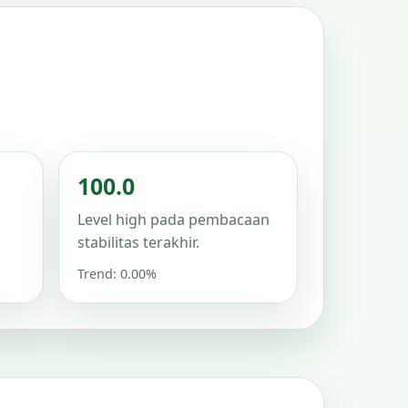
100.0
Level high pada pembacaan
stabilitas terakhir.
Trend: 0.00%