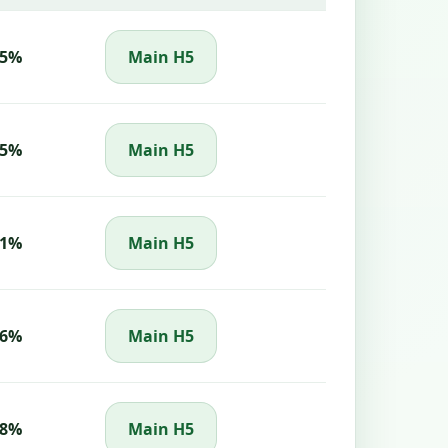
25%
Main H5
25%
Main H5
71%
Main H5
56%
Main H5
48%
Main H5