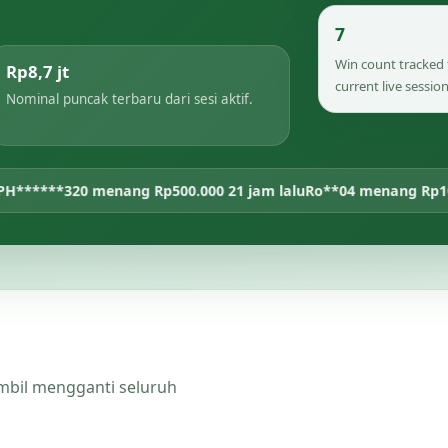
7
Win count tracked
Rp8,7 jt
current live session
Nominal puncak terbaru dari sesi aktif.
320 menang
Rp500.000
21 jam lalu
Ro**04 menang
Rp101.000
14 
ambil mengganti seluruh