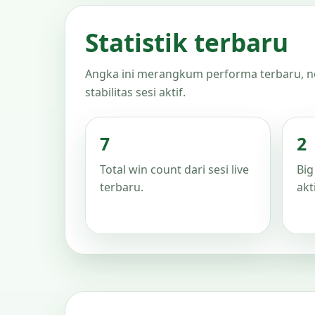
Statistik terbaru
Angka ini merangkum performa terbaru, n
stabilitas sesi aktif.
7
2
Total win count dari sesi live
Big
terbaru.
akt