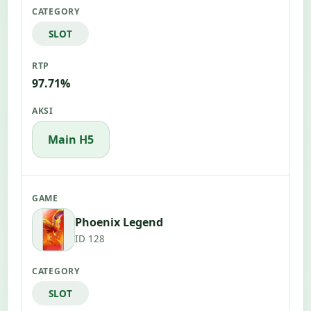
SLOT
97.71%
Main H5
Phoenix Legend
ID 128
SLOT