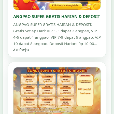
ANGPAO SUPER GRATIS HARIAN & DEPOSIT
ANGPAO SUPER GRATIS HARIAN & DEPOSIT.
Gratis Setiap Hari: VIP 1-3 dapat 2 angpao, VIP
4-6 dapat 4 angpao, VIP 7-9 dapat 6 angpao, VIP
10 dapat 8 angpao. Deposit Harian: Rp 10.00...
Aktif sejak