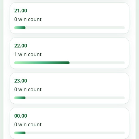
21.00
0 win count
22.00
1 win count
23.00
0 win count
00.00
0 win count