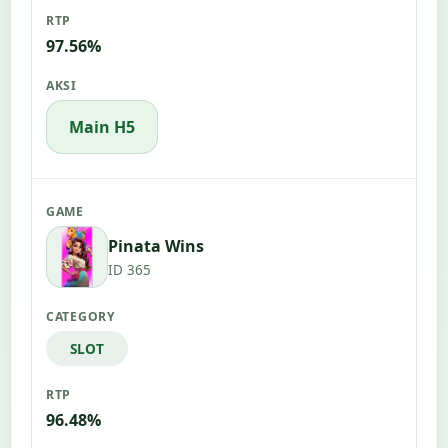
97.56%
Main H5
Pinata Wins
ID 365
SLOT
96.48%