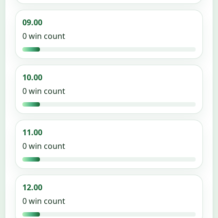
09.00
0 win count
10.00
0 win count
11.00
0 win count
12.00
0 win count