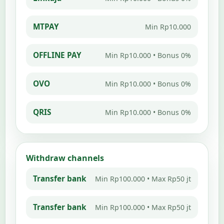
MTPAY
Min
Rp10.000
OFFLINE PAY
Min
Rp10.000
• Bonus 0%
OVO
Min
Rp10.000
• Bonus 0%
QRIS
Min
Rp10.000
• Bonus 0%
Withdraw channels
Transfer bank
Min
Rp100.000
• Max
Rp50 jt
Transfer bank
Min
Rp100.000
• Max
Rp50 jt