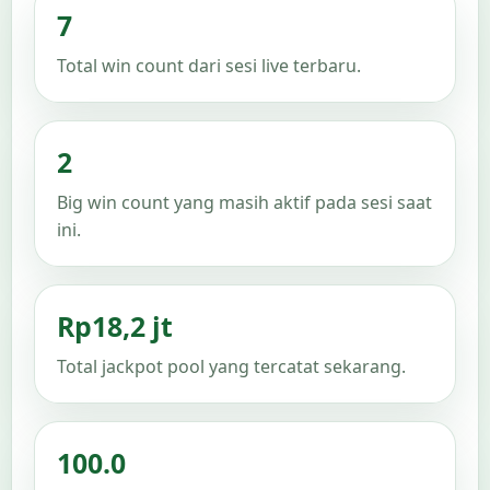
7
Total win count dari sesi live terbaru.
2
Big win count yang masih aktif pada sesi saat
ini.
Rp18,2 jt
Total jackpot pool yang tercatat sekarang.
100.0