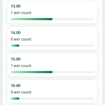
13.00
1 win count
14.00
0 win count
15.00
1 win count
16.00
0 win count