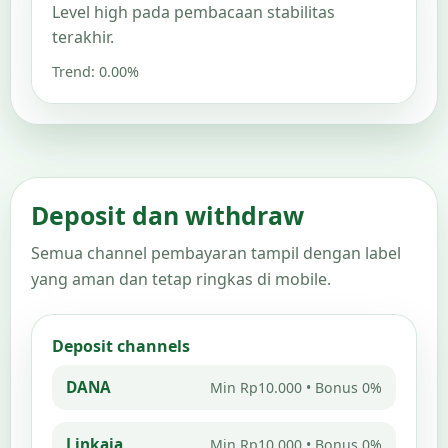
Level high pada pembacaan stabilitas
terakhir.
Trend: 0.00%
Deposit dan withdraw
Semua channel pembayaran tampil dengan label
yang aman dan tetap ringkas di mobile.
Deposit channels
DANA
Min
Rp10.000
• Bonus 0%
Linkaja
Min
Rp10.000
• Bonus 0%