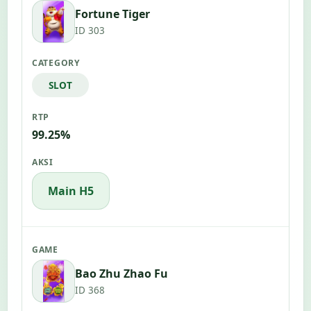
Fortune Tiger
ID 303
SLOT
99.25%
Main H5
Bao Zhu Zhao Fu
ID 368