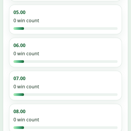
05.00
0 win count
06.00
0 win count
07.00
0 win count
08.00
0 win count