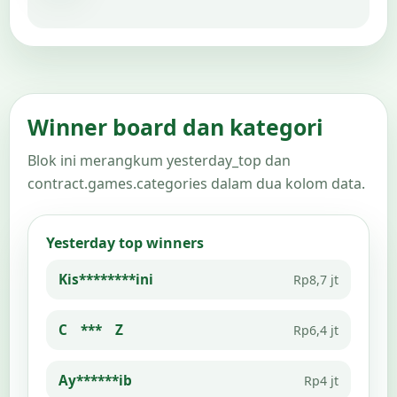
Winner board dan kategori
Blok ini merangkum yesterday_top dan
contract.games.categories dalam dua kolom data.
Yesterday top winners
Kis********ini
Rp8,7 jt
C *** Z
Rp6,4 jt
Ay******ib
Rp4 jt